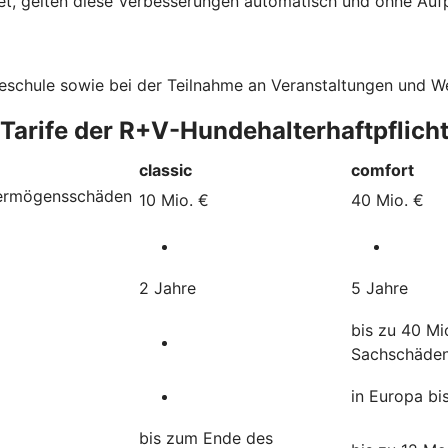
t, gelten diese Verbesserungen automatisch und ohne Aufpr
deschule sowie bei der Teilnahme an Veranstaltungen und 
 Tarife der R+V-Hundehalterhaftpflich
classic
comfort
Vermögensschäden
10 Mio. €
40 Mio. €
2 Jahre
5 Jahre
bis zu 40 Mi
Sachschäde
in Europa bi
bis zum Ende des