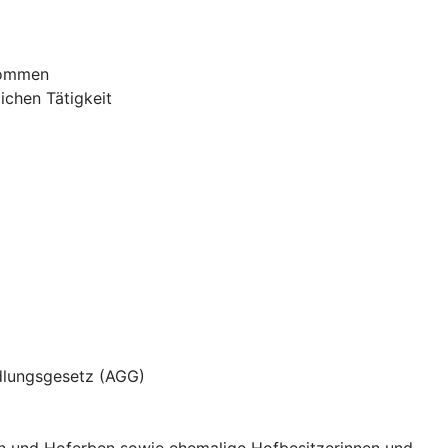
nommen
ichen Tätigkeit
dlungsgesetz (AGG)
nen und Hoferben sowie ehemalige Hofbesitzerinnen und -